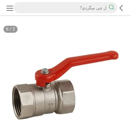
6
/
2