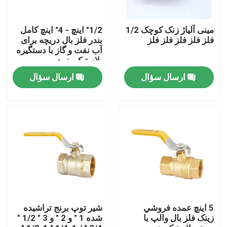
تور کارخانه
مینی آلیاژ زنک کوچک 1/2
1/2" اینچ - 4" اینچ کامل
فلز فلز فلز فلز فلز
بندر فلز بال دریچه برای
آب نفت و گاز با دستگیره
پلاستیکی زرد
کنترل کیفیت
ارسال سؤال
ارسال سؤال
با ما تماس بگیرید
درخواست نقل قول
دریچه بیبکوک برنجی
شیر زاویه ای برنجی
5 اينچ عمده فروشي
شیر توپ برنج تراشیده
زينک فلز بال والپ با
شده 1 " و 2 " و 3 " 1/2 "
شیر توپی برنجی