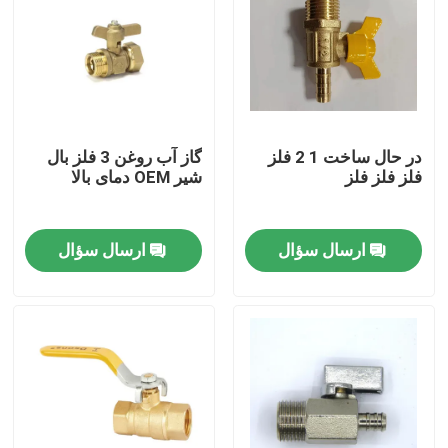
در حال ساخت 1 2 فلز
گاز آب روغن 3 فلز بال
فلز فلز فلز
شیر OEM دمای بالا
ارسال سؤال
ارسال سؤال
صفحه اصلی
محصولات
درباره ما