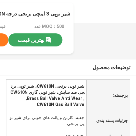
شیر توپی 3 اینچی برنجی درجه CW610N
MOQ：500 عدد
بهترین قیمت
توضیحات محصول
شیر توپی برنجی CW610N، شیر توپی برن
جی ضد سایش، شیر توپی گازی CW610N
برجسته:
,
Brass Ball Valve Anti Wear
,
CW610N Gas Ball Valve
جعبه، کارتن و پالت های چوبی برای شیر تو
جزئیات بسته بندی
پی برنجی