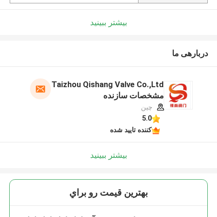
بیشتر ببینید
دربارهی ما
Taizhou Qishang Valve Co.,Ltd
مشخصات سازنده
چین
5.0
کننده تایید شده
بیشتر ببینید
بهترين قيمت رو براي