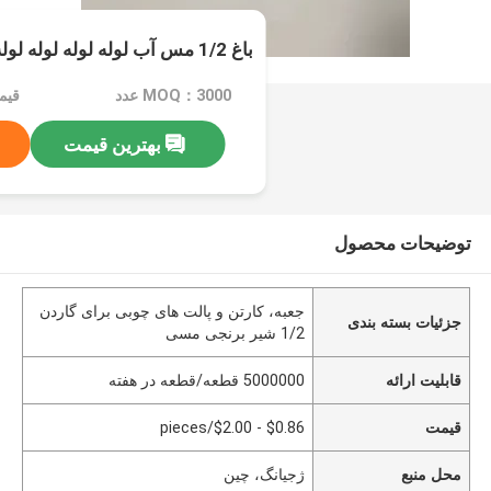
باغ 1/2 مس آب لوله لوله لوله لوله لوله
MOQ：3000 عدد
بهترین قیمت
توضیحات محصول
جعبه، کارتن و پالت های چوبی برای گاردن
جزئیات بسته بندی
1/2 شیر برنجی مسی
قابلیت ارائه
5000000 قطعه/قطعه در هفته
قیمت
$0.86 - $2.00/pieces
محل منبع
ژجیانگ، چین