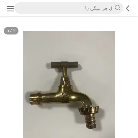
5
/
2