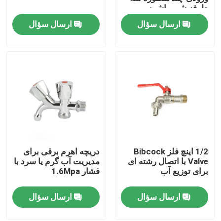
طرفه شیر ماشین
لباسشویی
ارسال سؤال
ارسال سؤال
تور کارخانه
کنترل کیفیت
با ما تماس بگیرید
درخواست نقل قول
1/2 اینچ فلز Bibcock
دریچه اهرم برقی برای
دریچه بیبکوک برنجی
Valve با اتصال رشته ای
مدیریت آب گرم یا سرد با
برای توزیع آب
فشار 1.6Mpa
شیر زاویه ای برنجی
ارسال سؤال
ارسال سؤال
شیر توپی برنجی