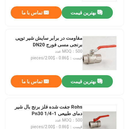
بهترین قیمت
تماس با ما
تور کارخانه
کنترل کیفیت
مقاومت در برابر سایش شیر توپی
برنجی مسی فورج DN20
MOQ：500 عدد
با ما تماس بگیرید
قیمت：$0.86 - $2.00/pieces
درخواست نقل قول
بهترین قیمت
تماس با ما
دریچه بیبکوک برنجی
Rohs جفت شده فلز برنج بال شیر
شیر زاویه ای برنجی
دمای طبیعی 1-1/4 Pn30
MOQ：500 عدد
شیر توپی برنجی
قیمت：$0.86 - $2.00/pieces