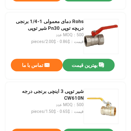
Rohs دمای معمولی 1-1/4 برنجی
دریچه توپی Pn30 شیر توپی
MOQ：500 عدد
قیمت：$0.86 - $2.00/pieces
بهترین قیمت
تماس با ما
شیر توپی 3 اینچی برنجی درجه
CW610N
MOQ：500 عدد
قیمت：$0.65 - $1.50/pieces